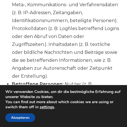
Meta-, Kommunikations- und Verfahrensdaten
(z. B. IP-Adressen, Zeitangaben,
Identifikationsnummern, beteiligte Personen);
Protokolldaten (z. B. Logfiles betreffend Logins
oder den Abruf von Daten oder
Zugriffszeiten.). Inhaltsdaten (z. B. textliche
oder bildliche Nachrichten und Beiträge sowie
die sie betreffenden Informationen, wie z. B.
Angaben zur Autorenschaft oder Zeitpunkt
der Erstellung).
Betroffene Personen:
Nutzer (z. B.
Wir verwenden Cookies, um dir die bestmögliche Erfahrung auf
Webseitenbesucher, Nutzer von
unserer Website zu bieten.
Onlinediensten).
You can find out more about which cookies we are using or
switch them off in
settings
.
Zwecke der Verarbeitung:
Bereitstellung
unseres Onlineangebotes und
Akzeptieren
Nutzerfreundlichkeit; Informationstechnische