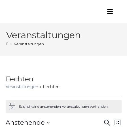
Zum
Inhalt
springen
Veranstaltungen
>
Veranstaltungen
Fechten
Veranstaltungen
Fechten
VERANSTALTUNGEN
Es sind keine anstehenden Veranstaltungen vorhanden.
H
i
n
V
Anstehende
V
S
w
L
e