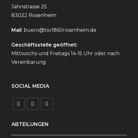
N
t
Jahnstrasse 25
e
G
83022 Rosenheim
n
E
-
Mail
:
buero@tsv1860rosenheim.de
N
N
a
Geschäftsstelle geöffnet:
v
S
Mittwochs und Freitags 14-15 Uhr oder nach
i
Vereinbarung
U
g
a
C
t
SOCIAL MEDIA
i
H
o
E
n
Opens
Opens
Opens
U
in
in
in
ABTEILUNGEN
N
a
a
a
new
new
new