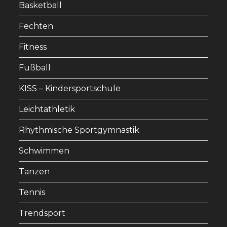
D
Basketball
tab
tab
tab
A
Fechten
Fitness
N
Fußball
S
KISS – Kindersportschule
I
Leichtathletik
C
Rhythmische Sportgymnastik
H
Schwimmen
T
Tanzen
E
Tennis
N
Trendsport
,