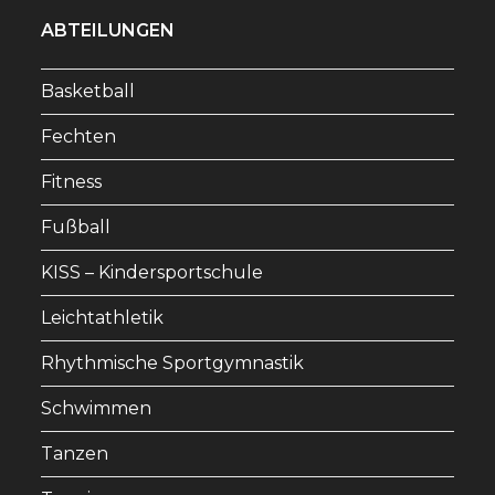
in
in
in
ABTEILUNGEN
a
a
a
new
new
new
Basketball
tab
tab
tab
Fechten
Fitness
Fußball
KISS – Kindersportschule
Leichtathletik
Rhythmische Sportgymnastik
Schwimmen
Tanzen